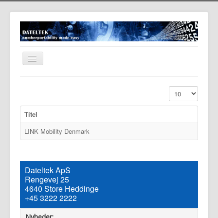
Skift
navigation
Forside
Vis #
Om Dateltek
Titel
Dokumenter
LINK Mobility Denmark
Produkter
Nyhedsarkiv
WEB-mail
Dateltek ApS
Rengevej 25
4640 Store Heddinge
+45 3222 2222
Nyheder: